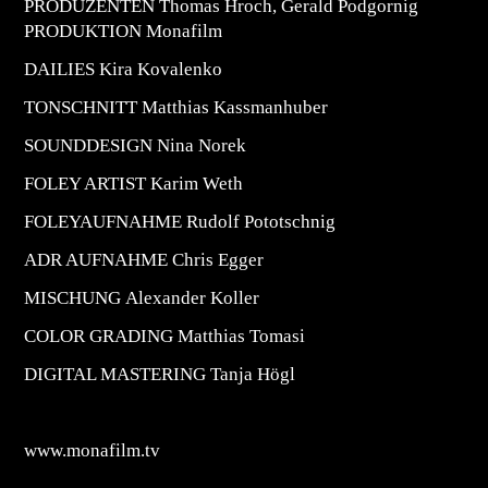
PRODUZENTEN Thomas Hroch, Gerald Podgornig
PRODUKTION Monafilm
DAILIES
Kira Kovalenko
TONSCHNITT
Matthias Kassmanhuber
SOUNDDESIGN
Nina Norek
FOLEY ARTIST
Karim Weth
FOLEYAUFNAHME
Rudolf Pototschnig
ADR AUFNAHME
Chris Egger
MISCHUNG
Alexander Koller
COLOR GRADING
Matthias Tomasi
DIGITAL MASTERING
Tanja Högl
www.monafilm.tv