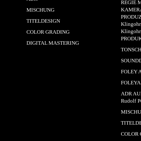
REGIE M
KAMERA 
MISCHUNG
PRODUZ
TITELDESIGN
Klingohr
Klingohr
COLOR GRADING
PRODUKT
DIGITAL MASTERING
TONSCH
SOUND
FOLEY 
FOLEY
ADR
AU
Rudolf P
MISCH
TITELD
COLOR 