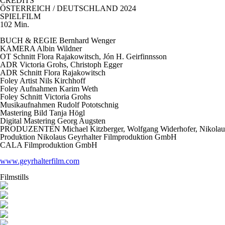
CREDITS
ÖSTERREICH / DEUTSCHLAND 2024
SPIELFILM
102 Min.
BUCH & REGIE Bernhard Wenger
KAMERA Albin Wildner
OT Schnitt
Flora Rajakowitsch, Jón H. Geirfinnsson
ADR Victoria Grohs, Christoph Egger
ADR Schnitt
Flora Rajakowitsch
Foley Artist
Nils Kirchhoff
Foley Aufnahmen
Karim Weth
Foley Schnitt
Victoria Grohs
Musikaufnahmen
Rudolf Pototschnig
Mastering Bild
Tanja Högl
Digital Mastering
Georg Augsten
PRODUZENTEN Michael Kitzberger, Wolfgang Widerhofer, Nikolaus 
Produktion
Nikolaus Geyrhalter Filmproduktion GmbH
CALA Filmproduktion GmbH
www.geyrhalterfilm.com
Filmstills