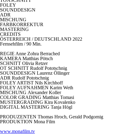
TONSCHNITT
FOLEY
SOUNDDESIGN
ADR
MISCHUNG
FARBKORREKTUR
MASTERING
CREDITS
ÖSTERREICH / DEUTSCHLAND 2022
Fernsehfilm / 90 Min.
REGIE Anne Zohra Berrached
KAMERA Matthias Pötsch
SCHNITT Olivia Retzer
OT SCHNITT Rudolf Pototschnig
SOUNDDESIGN Laurenz Öllinger
ADR Rudolf Pototschnig
FOLEY ARTIST Nils Kirchhoff
FOLEY AUFNAHMEN Karim Weth
MISCHUNG Alexander Koller
COLOR GRADING Matthias Tomasi
MUSTERGRADING Kira Kovalenko
DIGITAL MASTERING Tanja Högl
PRODUZENTEN Thomas Hroch, Gerald Podgornig
PRODUKTION Mona Film
www.monafilm.tv