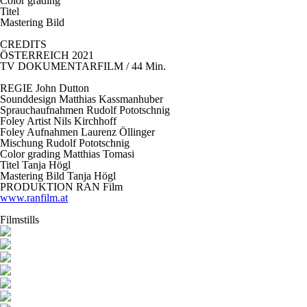
Color grading
Titel
Mastering Bild
CREDITS
ÖSTERREICH 2021
TV DOKUMENTARFILM / 44 Min.
REGIE John Dutton
Sounddesign
Matthias Kassmanhuber
Sprauchaufnahmen
Rudolf Pototschnig
Foley
A
rtist
Nils Kirchhoff
Foley Aufnahmen
Laurenz Öllinger
Mischung
Rudolf Pototschnig
Color grading
Matthias Tomasi
Titel
Tanja Högl
Mastering Bild
Tanja Högl
PRODUKTION RAN Film
www.ranfilm.at
Filmstills