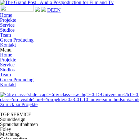
DE
EN
Home
Projekte
Service
Studios
Team
Green Producing
Kontakt
Menu
Home
Projekte
Service
Studios
Team
Green Producing
Kontakt
Zurück zu Projekte
TGP SERVICE
Sounddesign
Sprauchaufnahmen
Foley
Mischung