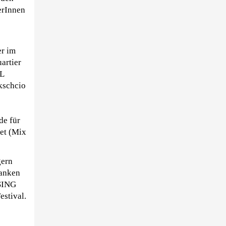
erInnen
er im
artier
AL
kschcio
de für
et (Mix
gern
danken
SING
estival.