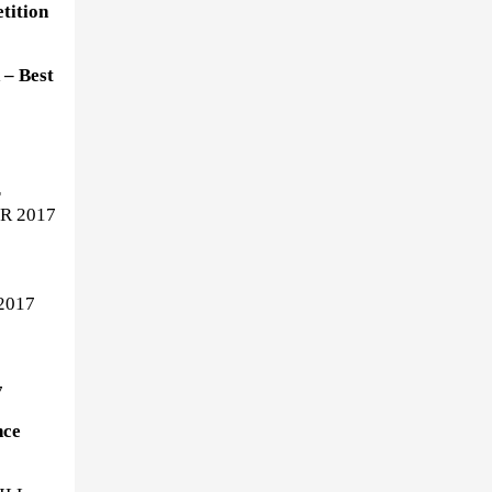
ition
– Best
E
BR 2017
 2017
7
nce