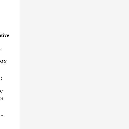
tive
A
/MX
C
OV
RS
 -