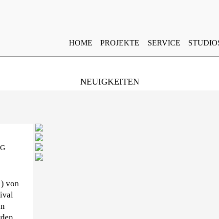
HOME
PROJEKTE
SERVICE
STUDIO
NEUIGKEITEN
NG
 ) von
ival
en
rden