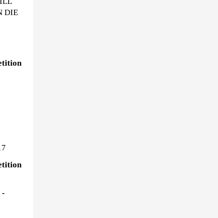
ILL
N DIE
ition
17
ition
 -