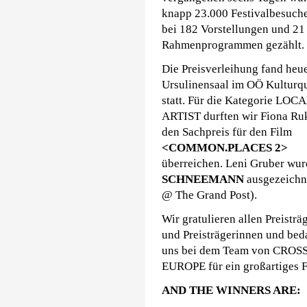
knapp 23.000 Festivalbesuch
bei 182 Vorstellungen und 21
Rahmenprogrammen gezählt.
Die Preisverleihung fand heu
Ursulinensaal im OÖ Kulturqu
statt. Für die Kategorie LOC
ARTIST durften wir Fiona Ru
den Sachpreis für den Film
<COMMON.PLACES 2>
überreichen. Leni Gruber wur
SCHNEEMANN
ausgezeichn
@ The Grand Post).
Wir gratulieren allen Preisträ
und Preisträgerinnen und be
uns bei dem Team von CROS
EUROPE für ein großartiges F
AND THE WINNERS ARE: