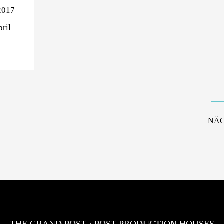
2017
pril
NÄC